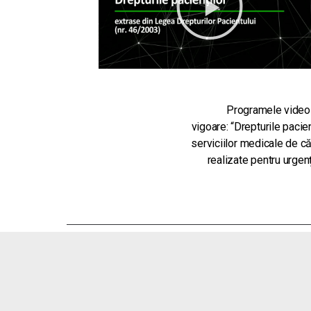
Programele video d
vigoare:
“Drepturile pacien
serviciilor medicale de c
realizate pentru urgenț