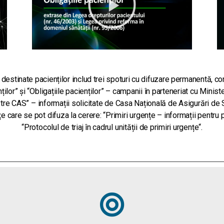
estinate pacienților includ trei spoturi cu difuzare permanentă, con
ților” și “Obligațiile pacienților” – campanii în parteneriat cu Minist
ătre CAS
” – informații solicitate de Casa Națională de Asigurări de 
e care se pot difuza la cerere: “
Primiri urgențe – informații pentru p
“
Protocolul de triaj în cadrul unității de primiri urgențe
“.