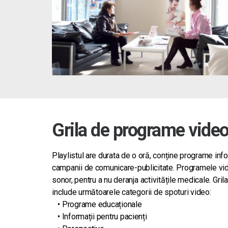
Grila de programe vide
Playlistul are durata de o oră, conține programe inf
campanii de comunicare-publicitate.
Programele vid
sonor, pentru a nu deranja activitățile medicale.
Gril
include următoarele categorii de spoturi video:
• Programe educaționale
• Informații pentru pacienți