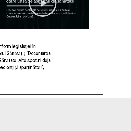
form legislației în
erul Sănătății;
“
Decontarea
Sănătate. Alte spoturi deja
acienți și aparținători
“,